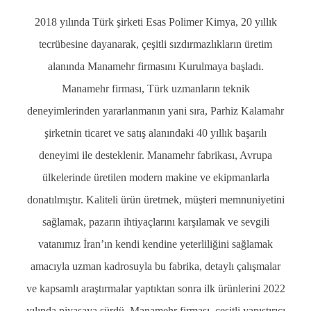
2018
yılında Türk şirketi Esas Polimer Kimya,
20
yıllık
tecrübesine dayanarak, çeşitli sızdırmazlıkların üretim
alanında Manamehr firmasını Kurulmaya başladı.
Manamehr firması, Türk uzmanların teknik
deneyimlerinden yararlanmanın yani sıra, Parhiz Kalamahr
şirketnin ticaret ve satış alanındaki
40
yıllık başarılı
deneyimi ile desteklenir. Manamehr fabrikası, Avrupa
ülkelerinde üretilen modern makine ve ekipmanlarla
donatılmıştır. Kaliteli ürün üretmek, müşteri memnuniyetini
sağlamak, pazarın ihtiyaçlarını karşılamak ve sevgili
vatanımız İran’ın kendi kendine yeterliliğini sağlamak
amacıyla uzman kadrosuyla bu fabrika, detaylı çalışmalar
ve kapsamlı araştırmalar yaptıktan sonra ilk ürünlerini
2022
yılında piyasaya sürdü. Manamehr firması, çeşitli yapıştırıcı